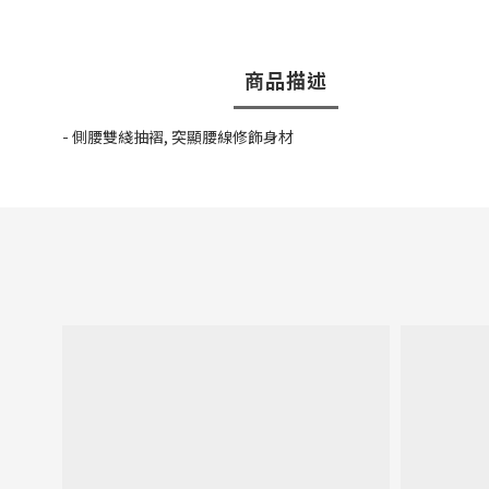
商品描述
- 側腰雙綫抽褶, 突顯腰線修飾身材