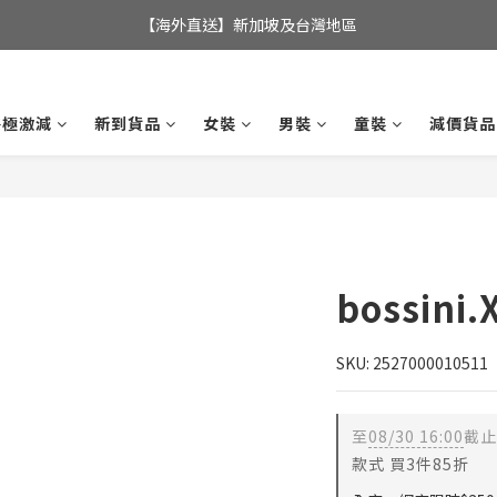
全店滿$350，即可享港澳地區免運費; 
【海外直送】新加坡及台灣地區
全店滿$350，即可享港澳地區免運費; 
終極激減
新到貨品
女裝
男裝
童裝
減價貨品
bossini
SKU: 2527000010511
至
08/30 16:00
截止
款式 買3件85折