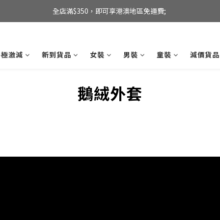
全店滿$350，即可享港澳地區免運費; 
全店滿$350，即可享港澳地區免運費; 
【海外直送】新加坡及台灣地區
終極激減
新到貨品
女裝
男裝
童裝
減價貨品
全店滿$350，即可享港澳地區免運費; 
鵝絨外套