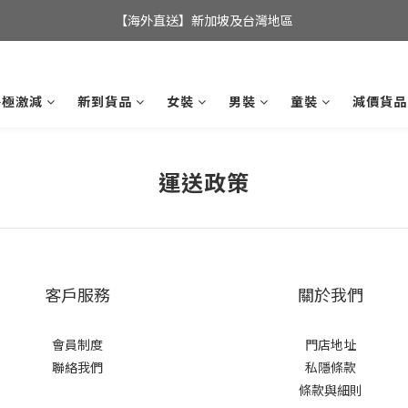
全店滿$350，即可享港澳地區免運費; 
【海外直送】新加坡及台灣地區
全店滿$350，即可享港澳地區免運費; 
終極激減
新到貨品
女裝
男裝
童裝
減價貨品
運送政策
客戶服務
關於我們
會員制度
門店地址
聯絡我們
私隱條款
條款與細則