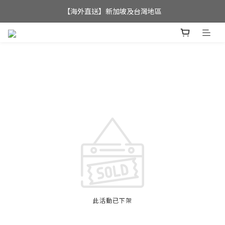
全店滿$350，即可享港澳地區免運費; 
【海外直送】新加坡及台灣地區
全店滿$350，即可享港澳地區免運費; 
此活動已下架