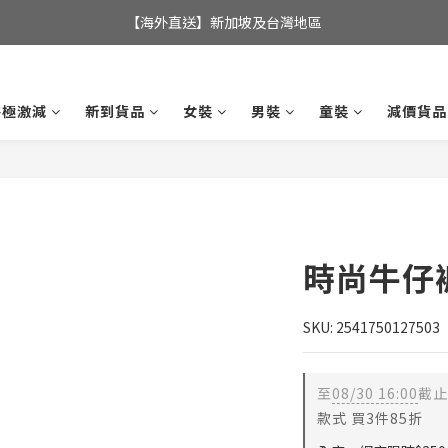
全店滿$350，即可享港澳地區免運費; 
【海外直送】新加坡及台灣地區
全店滿$350，即可享港澳地區免運費; 
終極激減
新到貨品
女裝
男裝
童裝
減價貨品
時尚牛仔
SKU: 2541750127503
至
08/30 16:00
截止
款式 買3件85折