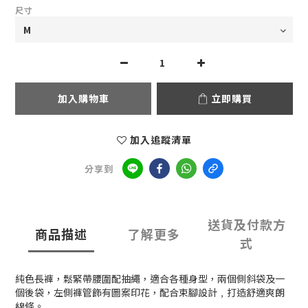
尺寸
加入購物車
立即購買
加入追蹤清單
分享到
送貨及付款方
商品描述
了解更多
式
純色長褲，鬆緊帶腰圍配抽繩，適合各種身型，兩個側斜袋及一
個後袋，左側褲管飾有圖案印花，配合束腳設計﹐打造舒適爽朗
線條。