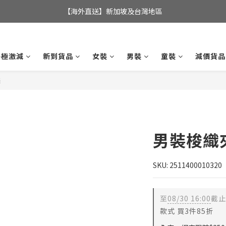
全店滿$350，即可享港澳地區免運費; 
【海外直送】新加坡及台灣地區
全店滿$350，即可享港澳地區免運費; 
終極激減
新到貨品
女裝
男裝
童裝
減價貨品
裝
男裝梭織
SKU: 2511400010320
至
08/30 16:00
截止
款式 買3件85折