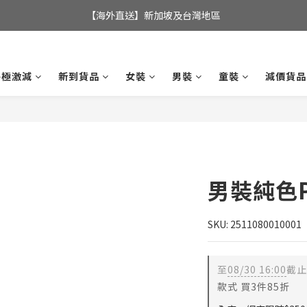
全店滿$350，即可享港澳地區免運費; 
【海外直送】新加坡及台灣地區
全店滿$350，即可享港澳地區免運費; 
終極激減
新到貨品
女裝
男裝
童裝
減價貨品
男裝純色P
SKU: 2511080010001
至
08/30 16:00
截止
款式 買3件85折