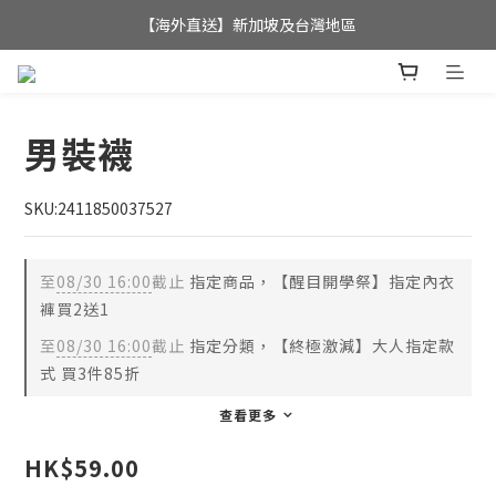
全店滿$350，即可享港澳地區免運費; 
【海外直送】新加坡及台灣地區
全店滿$350，即可享港澳地區免運費; 
男裝襪
SKU:2411850037527
至
08/30 16:00
截止
指定商品，【醒目開學祭】指定內衣
褲買2送1
至
08/30 16:00
截止
指定分類，【終極激減】大人指定款
式 買3件85折
查看更多
HK$59.00