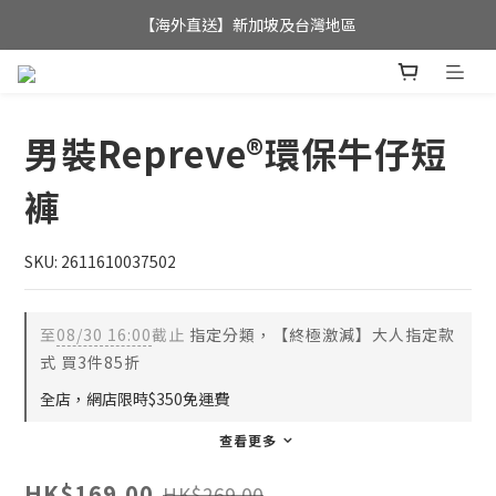
全店滿$350，即可享港澳地區免運費; 
【海外直送】新加坡及台灣地區
全店滿$350，即可享港澳地區免運費; 
男裝Repreve®環保牛仔短
褲
SKU: 2611610037502
至
08/30 16:00
截止
指定分類，【終極激減】大人指定款
式 買3件85折
全店，網店限時$350免運費
查看更多
HK$169.00
HK$269.00