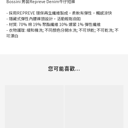
Bossini 男裝Repreve Denim牛仔短褲
- 採用REPREVE 環保再生纖維製成，柔軟有彈性，觸感涼快
- 隱藏式彈性內腰褲頭設計，活動輕鬆自如
- 材質: 70% 棉 19% 聚酯纖維 10% 嫘縈 1% 彈性纖維
- 衣物護理: 緩和機洗; 不同顏色分開水洗; 不可烘乾; 不可乾洗; 不
可漂白
您可能喜歡...