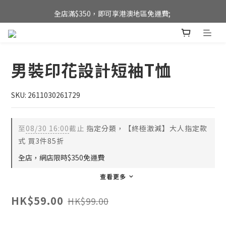
全店滿$350，即可享港澳地區免運費; 
全店滿$350，即可享港澳地區免運費; 
【海外直送】新加坡及台灣地區
全店滿$350，即可享港澳地區免運費; 
男裝印花設計短袖T恤
SKU: 2611030261729
至
08/30 16:00
截止
指定分類，【終極激減】大人指定款
式 買3件85折
全店，網店限時$350免運費
查看更多
HK$59.00
HK$99.00