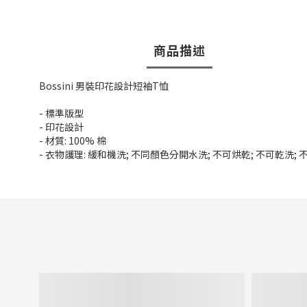
商品描述
Bossini 男裝印花設計短袖T恤
- 標準版型
- 印花設計
- 材質: 100% 棉
- 衣物護理: 緩和機洗; 不同顏色分開水洗; 不可烘乾; 不可乾洗;