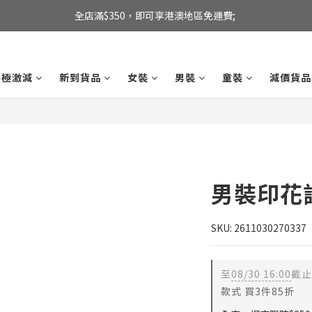
全店滿$350，即可享港澳地區免運費; 
全店滿$350，即可享港澳地區免運費; 
【海外直送】新加坡及台灣地區
終極激減
新到貨品
女裝
男裝
童裝
減價貨品
全店滿$350，即可享港澳地區免運費; 
男裝印花
SKU: 2611030270337
至
08/30 16:00
截止
款式 買3件85折