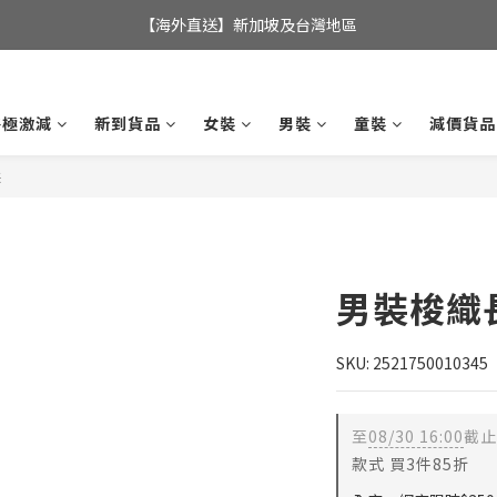
全店滿$350，即可享港澳地區免運費; 
【海外直送】新加坡及台灣地區
全店滿$350，即可享港澳地區免運費; 
終極激減
新到貨品
女裝
男裝
童裝
減價貨品
裝
男裝梭織
SKU: 2521750010345
至
08/30 16:00
截止
款式 買3件85折