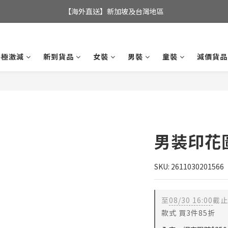
全店滿$350，即可享港澳地區免運費; 
【海外直送】新加坡及台灣地區
全店滿$350，即可享港澳地區免運費; 
終極激減
新到貨品
女裝
男裝
童裝
減價貨品
男装印花
SKU: 2611030201566
至
08/30 16:00
截止
款式 買3件85折