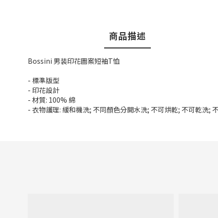
商品描述
Bossini 男装印花圖案短袖T恤
- 標準版型
- 印花設計
- 材質: 100% 綿
- 衣物護理: 緩和機洗; 不同顏色分開水洗; 不可烘乾; 不可乾洗;