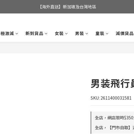
全店滿$350，即可享港澳地區免運費; 
【海外直送】新加坡及台灣地區
全店滿$350，即可享港澳地區免運費; 
終極激減
新到貨品
女裝
男裝
童裝
減價貨品
男装飛行
SKU: 2611400031581
全店，網店限時$35
全店，【門市自取】滿