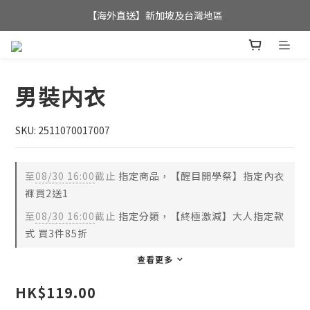
全店滿$350，即可享港澳地區免運費; 
【海外直送】新加坡及台灣地區
全店滿$350，即可享港澳地區免運費; 
男裝内衣
SKU: 2511070017007
至
08/30 16:00
截止
指定商品，【醒目開學祭】指定內衣
褲買2送1
至
08/30 16:00
截止
指定分類，【終極激減】大人指定款
式 買3件85折
查看更多
HK$119.00