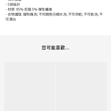
- 5袋設計
- 材質: 95% 尼龍 5% 彈性纖維
- 衣物護理: 緩和機洗; 不同顏色分開水洗; 不可烘乾; 不可乾洗; 不
可漂白
您可能喜歡...