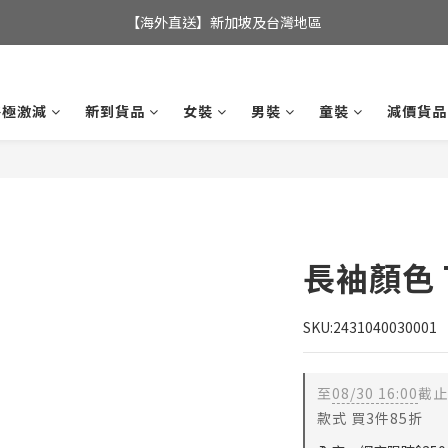
全店滿$350，即可享港澳地區免運費; 
【海外直送】新加坡及台灣地區
全店滿$350，即可享港澳地區免運費; 
終極激減
新到貨品
女裝
男裝
童裝
減價貨品
長袖顏色 
SKU:2431040030001
至
08/30 16:00
截止
款式 買3件85折