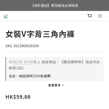
全店滿$350，即可享港澳地區免運費; 
【海外直送】新加坡及台灣地區
全店滿$350，即可享港澳地區免運費; 
女裝V字背三角內褲
SKU: 2612060020169
至
08/30 16:00
截止
指定商品，【醒目開學祭】指定內衣
褲買2送1
全店，網店限時$350免運費
查看更多
HK$59.00