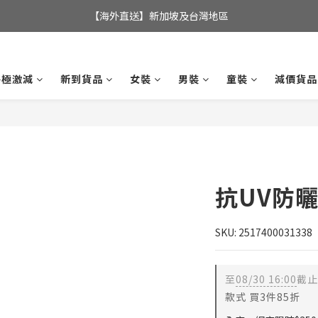
全店滿$350，即可享港澳地區免運費; 
【海外直送】新加坡及台灣地區
全店滿$350，即可享港澳地區免運費; 
終極激減
新到貨品
女裝
男裝
童裝
減價貨品
抗UV防
SKU: 2517400031338
至
08/30 16:00
截止
款式 買3件85折