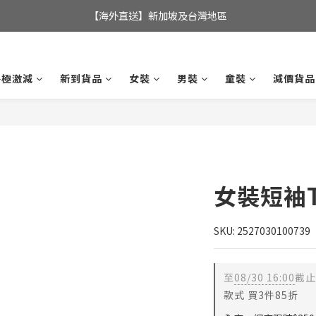
全店滿$350，即可享港澳地區免運費; 
【海外直送】新加坡及台灣地區
全店滿$350，即可享港澳地區免運費; 
終極激減
新到貨品
女裝
男裝
童裝
減價貨品
女裝短袖
SKU: 2527030100739
至
08/30 16:00
截止
款式 買3件85折