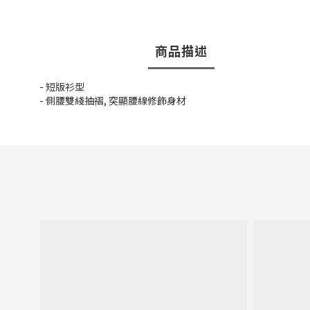
商品描述
- 短版衫型
- 側腰雙綫抽褶, 突顯腰線修飾身材