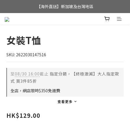
全店滿$350，即可享港澳地區免運費; 
【海外直送】新加坡及台灣地區
全店滿$350，即可享港澳地區免運費; 
女裝T恤
SKU: 2622030147516
至
08/30 16:00
截止
指定分類，【終極激減】大人指定款
式 買3件85折
全店，網店限時$350免運費
查看更多
HK$129.00