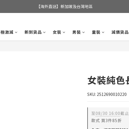
全店滿$350，即可享港澳地區免運費; 
【海外直送】新加坡及台灣地區
全店滿$350，即可享港澳地區免運費; 
終極激減
新到貨品
女裝
男裝
童裝
減價貨品
女裝純色
SKU: 2512690010220
至
08/30 16:00
截止
款式 買3件85折