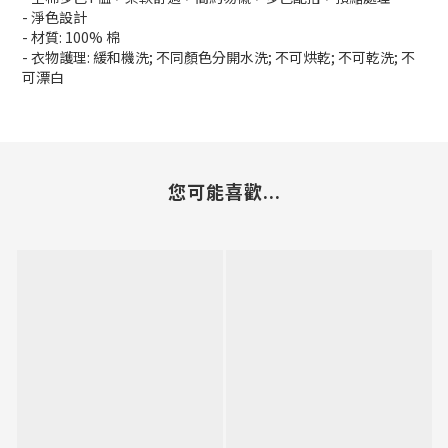
- 淨色設計
- 材質: 100% 棉
- 衣物護理: 緩和機洗; 不同顏色分開水洗; 不可烘乾; 不可乾洗; 不
可漂白
您可能喜歡...