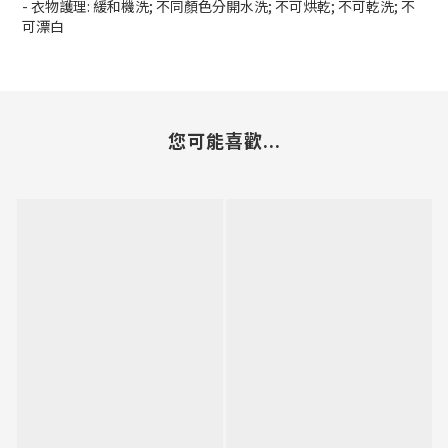
- 衣物護理: 緩和機洗; 不同顏色分開水洗; 不可烘乾; 不可乾洗; 不
可漂白
您可能喜歡...