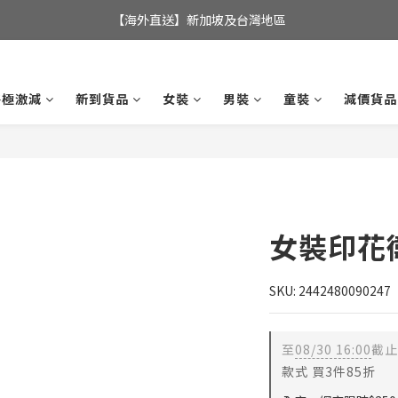
全店滿$350，即可享港澳地區免運費; 
【海外直送】新加坡及台灣地區
全店滿$350，即可享港澳地區免運費; 
終極激減
新到貨品
女裝
男裝
童裝
減價貨品
女裝印花
SKU: 2442480090247
至
08/30 16:00
截止
款式 買3件85折