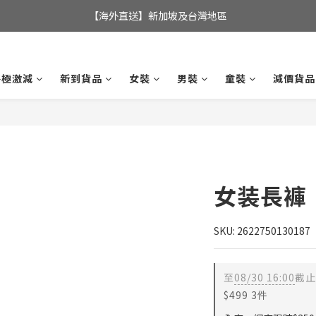
全店滿$350，即可享港澳地區免運費; 
【海外直送】新加坡及台灣地區
全店滿$350，即可享港澳地區免運費; 
終極激減
新到貨品
女裝
男裝
童裝
減價貨品
女装長褲
SKU: 2622750130187
至
08/30 16:00
截止
$499 3件