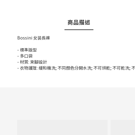
商品描述
Bossini 女装長褲
- 標準版型
- 多口袋
- 材質: 束腳設計
- 衣物護理: 緩和機洗; 不同顏色分開水洗; 不可烘乾; 不可乾洗;