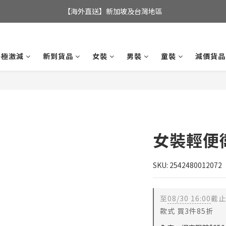
全店滿$350，即可享港澳地區免運費; 
【海外直送】新加坡及台灣地區
全店滿$350，即可享港澳地區免運費; 
終極激減
新到貨品
女裝
男裝
童裝
減價貨品
女裝輕便
SKU: 2542480012072
至
08/30 16:00
截止
款式 買3件85折