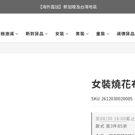
全店滿$350，即可享港澳地區免運費; 
【海外直送】新加坡及台灣地區
全店滿$350，即可享港澳地區免運費; 
終極激減
新到貨品
女裝
男裝
童裝
減價貨品
女裝燒花
SKU: 2612030020005
至
08/30 16:00
截止
款式 買3件85折