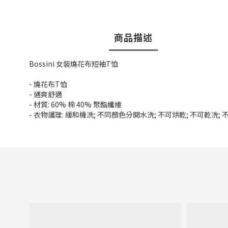
商品描述
Bossini 女裝燒花布短袖T恤
- 燒花布T恤
- 通爽舒適
- 材質: 60% 棉 40% 聚酯纖維
- 衣物護理: 緩和機洗; 不同顏色分開水洗; 不可烘乾; 不可乾洗;