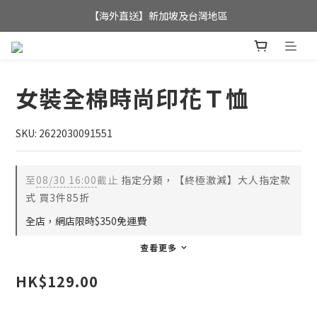
全店滿$350，即可享港澳地區免運費; 
【海外直送】新加坡及台灣地區
全店滿$350，即可享港澳地區免運費; 
女裝全棉時尚印花Ｔ恤
SKU: 2622030091551
至
08/30 16:00
截止
指定分類，【終極激減】大人指定款
式 買3件85折
全店，網店限時$350免運費
查看更多
HK$129.00