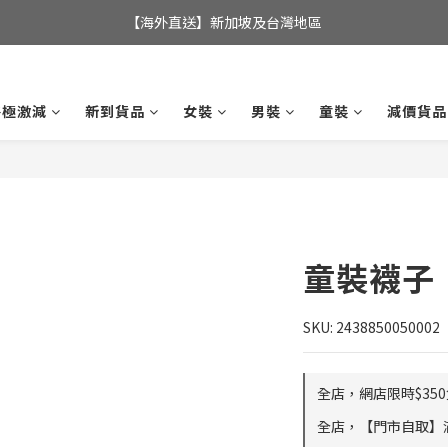
全店滿$350，即可享港澳地區免運費; 
【海外直送】新加坡及台灣地區
全店滿$350，即可享港澳地區免運費; 
終極激減
新到貨品
女裝
男裝
童裝
減價貨品
童裝襪子
SKU: 2438850050002
全店，網店限時$35
全店，【門市自取】滿