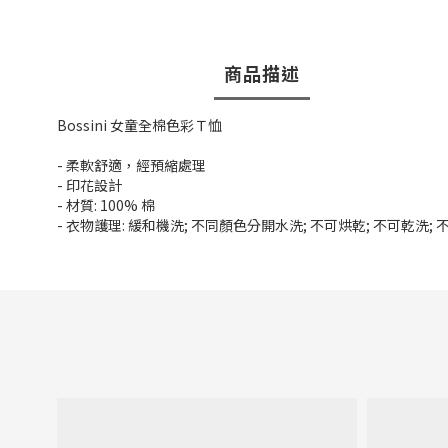
商品描述
Bossini 女童全棉色彩Ｔ恤
- 柔軟舒適，經預縮處理
- 印花設計
- 材質: 100% 棉
- 衣物護理: 緩和機洗; 不同顏色分開水洗; 不可烘乾; 不可乾洗;