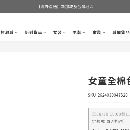
全店滿$350，即可享港澳地區免運費; 
【海外直送】新加坡及台灣地區
全店滿$350，即可享港澳地區免運費; 
終極激減
新到貨品
女裝
男裝
童裝
減價貨品
女童全棉
SKU: 2624030047520
至
08/30 16:00
截止
定款式 買2件6折