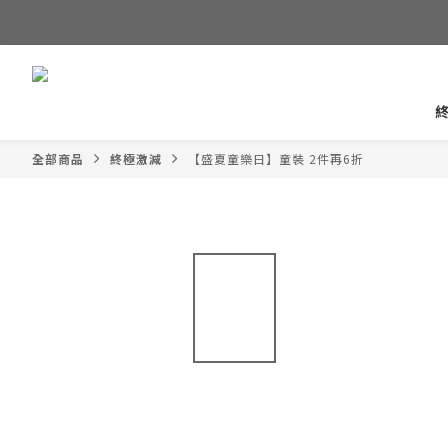
全部商品
終極激減
【盛夏童樂日】童裝 2件再6折