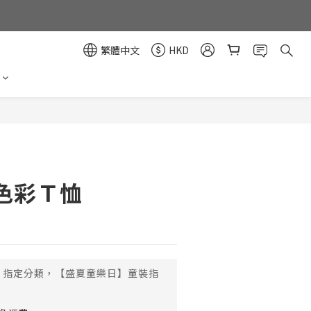
繁體中文
HKD
立即購買
色彩Ｔ恤
指定分類，【盛夏童樂日】童裝指