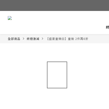
全部商品
終極激減
【盛夏童樂日】童裝 2件再6折