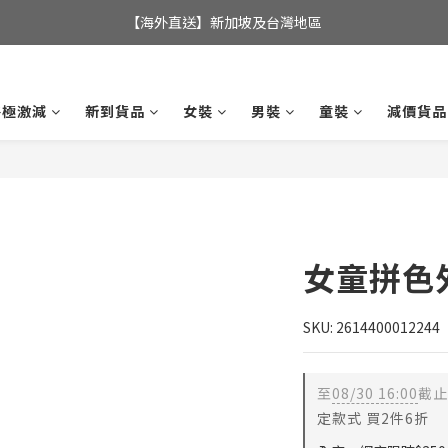
全店滿$350，即可享港澳地區免運費; 
【海外直送】新加坡及台灣地區
全店滿$350，即可享港澳地區免運費; 
終極激減
新到貨品
女裝
男裝
童裝
減價貨品
女童拼色
SKU: 2614400012244
至
08/30 16:00
截止
定款式 買2件6折