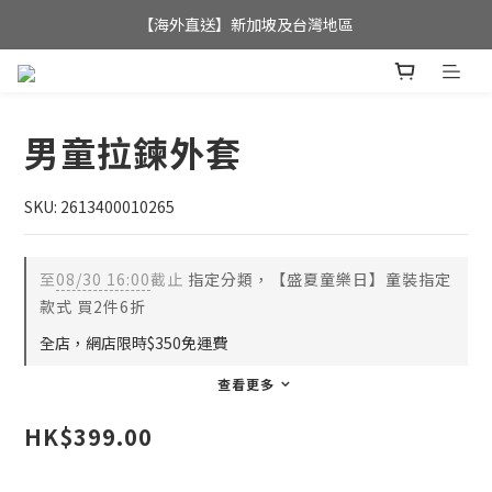
全店滿$350，即可享港澳地區免運費; 
【海外直送】新加坡及台灣地區
全店滿$350，即可享港澳地區免運費; 
男童拉鍊外套
SKU: 2613400010265
至
08/30 16:00
截止
指定分類，【盛夏童樂日】童裝指定
款式 買2件6折
全店，網店限時$350免運費
查看更多
HK$399.00