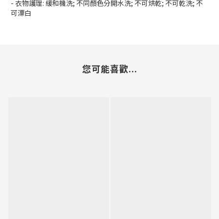
- 衣物護理: 緩和機洗; 不同顏色分開水洗; 不可烘乾; 不可乾洗; 不
可漂白
您可能喜歡...