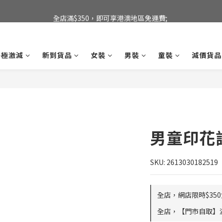
全店滿$350，即可享港澳地區免運費; 
全店滿$350，即可享港澳地區免運費; 
【海外直送】新加坡及台灣地區
終極激減
新到貨品
女裝
男裝
童裝
減價貨品
全店滿$350，即可享港澳地區免運費; 
男童印花
SKU: 2613030182519
全店，網店限時$35
全店，【門市自取】滿