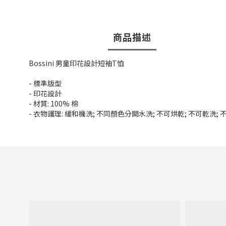
商品描述
Bossini 男童印花設計短袖T恤
- 標準版型
- 印花設計
- 材質: 100% 棉
- 衣物護理: 緩和機洗; 不同顏色分開水洗; 不可烘乾; 不可乾洗;