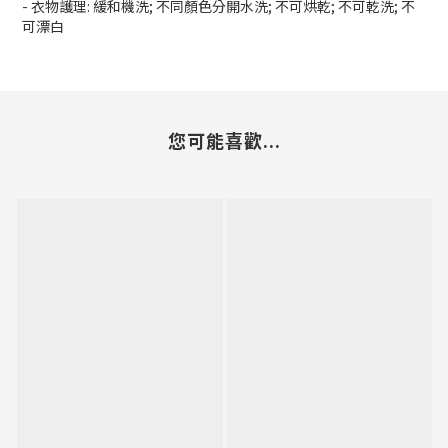
- 衣物護理: 緩和機洗; 不同顏色分開水洗; 不可烘乾; 不可乾洗; 不
可漂白
您可能喜歡...