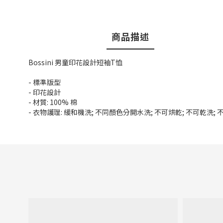
商品描述
Bossini 男童印花設計短袖T恤
- 標準版型
- 印花設計
- 材質: 100% 棉
- 衣物護理: 緩和機洗; 不同顏色分開水洗; 不可烘乾; 不可乾洗;