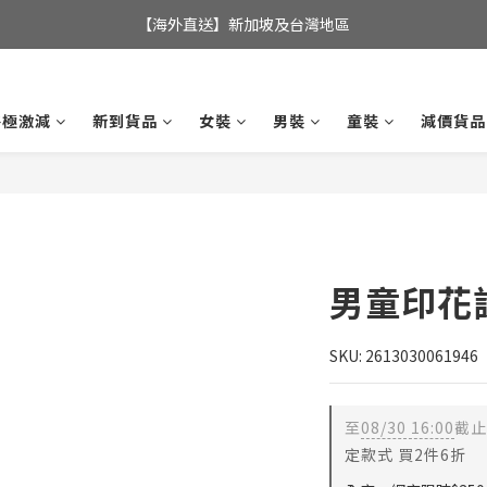
全店滿$350，即可享港澳地區免運費; 
【海外直送】新加坡及台灣地區
全店滿$350，即可享港澳地區免運費; 
終極激減
新到貨品
女裝
男裝
童裝
減價貨品
男童印花
SKU: 2613030061946
至
08/30 16:00
截止
定款式 買2件6折