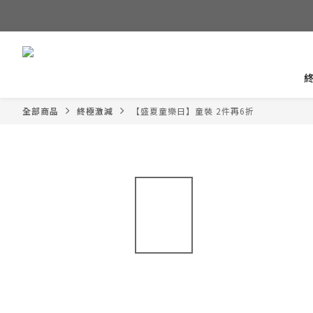
全部商品
終極激減
【盛夏童樂日】童裝 2件再6折