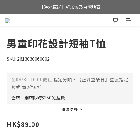
【海外直送】新加坡及台灣地區
全店滿$350，即可享港澳地區免運費; 
全店滿$350，即可享港澳地區免運費; 
男童印花設計短袖T恤
SKU: 2613030060002
至
08/30 16:00
截止
指定分類，【盛夏童樂日】童裝指定
款式 買2件6折
全店，網店限時$350免運費
查看更多
HK$89.00