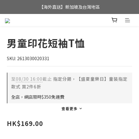
全店滿$350，即可享港澳地區免運費; 
【海外直送】新加坡及台灣地區
全店滿$350，即可享港澳地區免運費; 
男童印花短袖T恤
SKU: 2613030020331
至
08/30 16:00
截止
指定分類，【盛夏童樂日】童裝指定
款式 買2件6折
全店，網店限時$350免運費
查看更多
HK$169.00