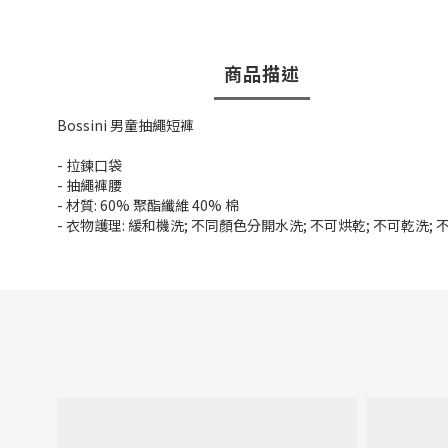
商品描述
Bossini 男童抽繩短褲
- 拉鍊口袋
- 抽繩褲腰
- 材質: 60% 聚酯纖維 40% 棉
- 衣物護理: 緩和機洗; 不同顏色分開水洗; 不可烘乾; 不可乾洗;