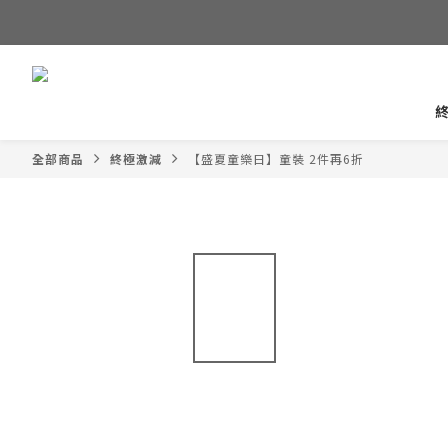
全部商品
終極激減
【盛夏童樂日】童裝 2件再6折