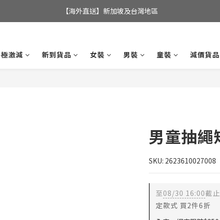
全店滿$350，即可享港澳地區免運費; 
【海外直送】新加坡及台灣地區
全店滿$350，即可享港澳地區免運費; 
終極激減
新到貨品
女裝
男裝
童裝
減價貨品
男童抽繩
SKU: 2623610027008
至
08/30 16:00
截止
定款式 買2件6折