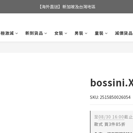
全店滿$350，即可享港澳地區免運費; 
【海外直送】新加坡及台灣地區
全店滿$350，即可享港澳地區免運費; 
終極激減
新到貨品
女裝
男裝
童裝
減價貨品
bossini
SKU: 2515850026054
至
08/30 16:00
截止
款式 買3件85折