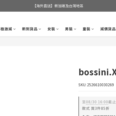
全店滿$350，即可享港澳地區免運費; 
【海外直送】新加坡及台灣地區
全店滿$350，即可享港澳地區免運費; 
終極激減
新到貨品
女裝
男裝
童裝
減價貨品
bossini
SKU: 2526610030269
至
08/30 16:00
截止
款式 買3件85折