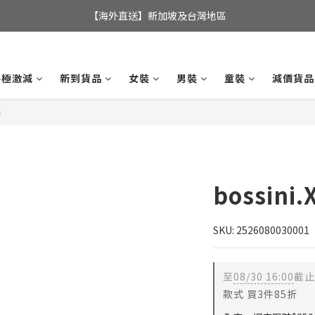
全店滿$350，即可享港澳地區免運費; 
【海外直送】新加坡及台灣地區
全店滿$350，即可享港澳地區免運費; 
終極激減
新到貨品
女裝
男裝
童裝
減價貨品
裝
bossini
SKU: 2526080030001
至
08/30 16:00
截止
款式 買3件85折