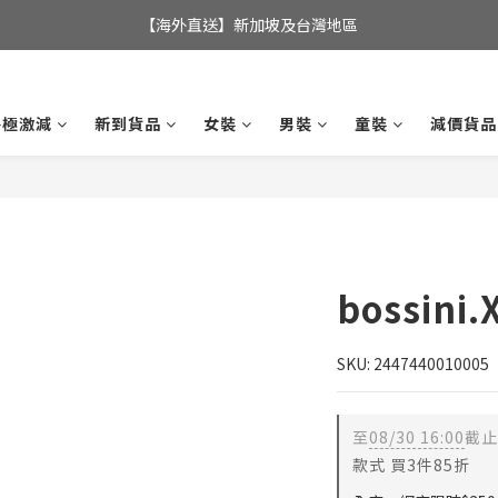
全店滿$350，即可享港澳地區免運費; 
【海外直送】新加坡及台灣地區
全店滿$350，即可享港澳地區免運費; 
終極激減
新到貨品
女裝
男裝
童裝
減價貨品
bossin
SKU: 2447440010005
至
08/30 16:00
截止
款式 買3件85折