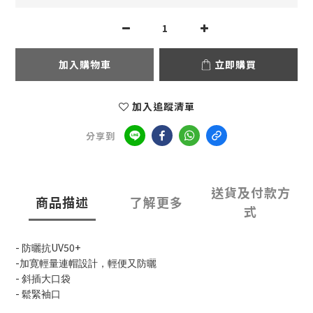
加入購物車
立即購買
加入追蹤清單
分享到
送貨及付款方
商品描述
了解更多
式
-
UV50+
防曬抗
-
加寛輕量連帽設計，輕便又防曬
-
斜插大口袋
-
鬆緊袖口