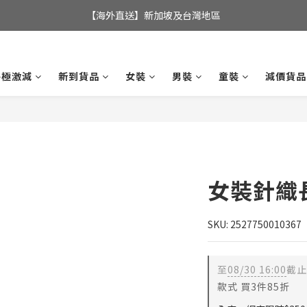
全店滿$350，即可享港澳地區免運費; 
【海外直送】新加坡及台灣地區
全店滿$350，即可享港澳地區免運費; 
終極激減
新到貨品
女裝
男裝
童裝
減價貨品
女裝針織
SKU: 2527750010367
至
08/30 16:00
截止
款式 買3件85折