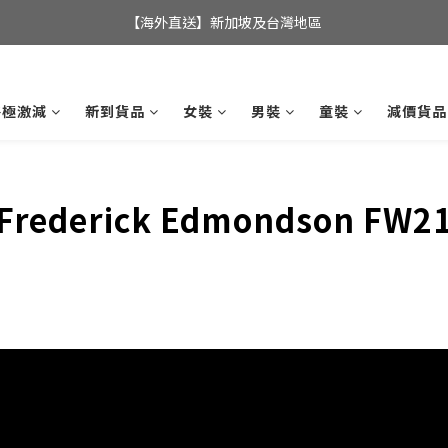
全店滿$350，即可享港澳地區免運費; 
【海外直送】新加坡及台灣地區
全店滿$350，即可享港澳地區免運費; 
終極激減
新到貨品
女裝
男裝
童裝
減價貨品
Frederick Edmondson FW2