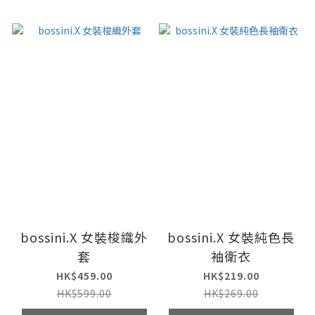
bossini.X 女裝梭織外
bossini.X 女裝純色長
套
袖衛衣
HK$459.00
HK$219.00
HK$599.00
HK$269.00