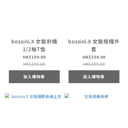
bossini.X 女裝針織
bossini.X 女裝梭織外
1/2袖T恤
套
HK$159.00
HK$339.00
HK$199.00
HK$399.00
加入購物車
加入購物車