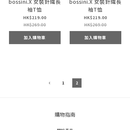
bossini.X 女裝針織長
bossini.X 女裝針織長
袖T恤
袖T恤
HK$219.00
HK$219.00
HK$269.00
HK$269.00
加入購物車
加入購物車
1
2
購物指南