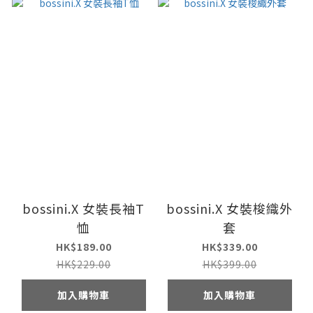
bossini.X 女裝長袖T
bossini.X 女裝梭織外
恤
套
HK$189.00
HK$339.00
HK$229.00
HK$399.00
加入購物車
加入購物車