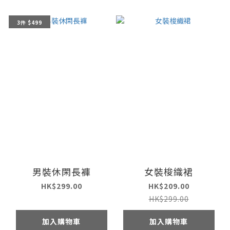
3件 $499
男裝休閑長褲
女裝梭織裙
HK$299.00
HK$209.00
HK$299.00
加入購物車
加入購物車