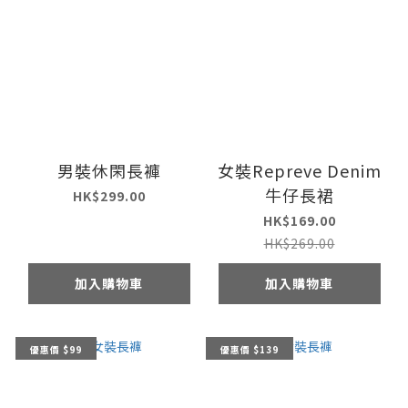
男裝休閑長褲
女裝Repreve Denim
牛仔長裙
HK$299.00
HK$169.00
HK$269.00
加入購物車
加入購物車
優惠價 $99
優惠價 $139