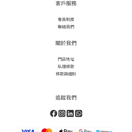
客戶服務
會員制度
聯絡我們
關於我們
門店地址
私隱條款
條款與細則
追蹤我們