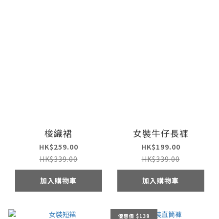
梭織裙
女裝牛仔長褲
HK$259.00
HK$199.00
HK$339.00
HK$339.00
加入購物車
加入購物車
優惠價 $139